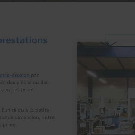
prestations
ectro-érosion
par
ors des pièces ou des
, en petites et
’unité ou à la petite
grande dimension, notre
 peine.