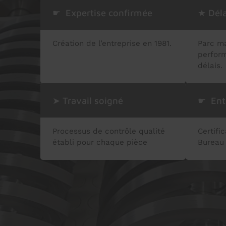
☛ Expertise confirmée
★ Déla
Création de l’entreprise en 1981.
Parc ma
perform
délais.
➤ Travail soigné
☛ Entr
Processus de contrôle qualité
Certifi
établi pour chaque pièce
Bureau 