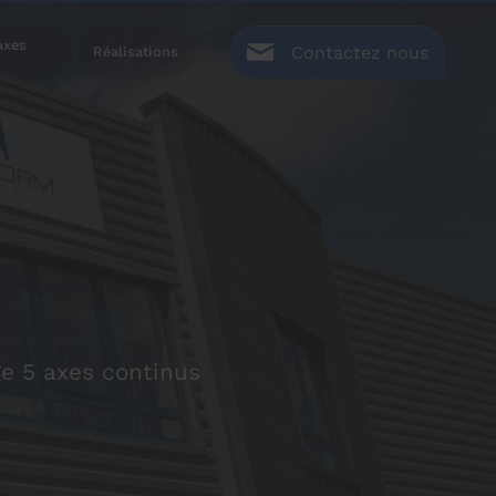
axes
Contactez nous
Réalisations
next
ge 5 axes continus