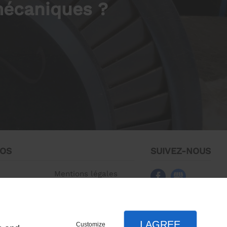
mécaniques ?
POS
SUIVEZ-NOUS
Mentions légales
ez-nous
Plan du site
I AGREE
Customize