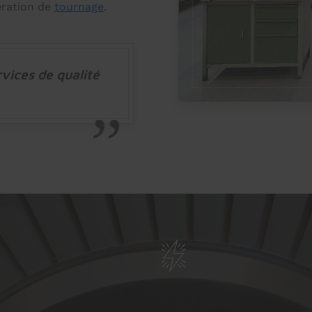
ération de
tournage
.
vices de qualité