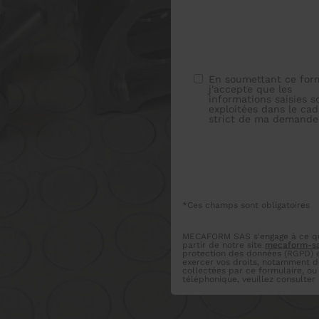
En soumettant ce form
j'accepte que les
informations saisies s
exploitées dans le cad
strict de ma demande
*Ces champs sont obligatoires
MECAFORM SAS s'engage à ce que 
partir de notre site
mecaform-sa
protection des données (RGPD) et
exercer vos droits, notamment de
collectées par ce formulaire, ou
téléphonique, veuillez consulter