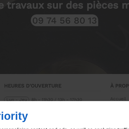
e travaux sur des pièces 
09 74 56 80 13
HEURES D'OUVERTURE
À PRO
Accueil
Lun - Jeu
8h - 11h30 / 13h - 17h30
Contact
Ven
8h - 11h30 / 13h - 16h30
iority