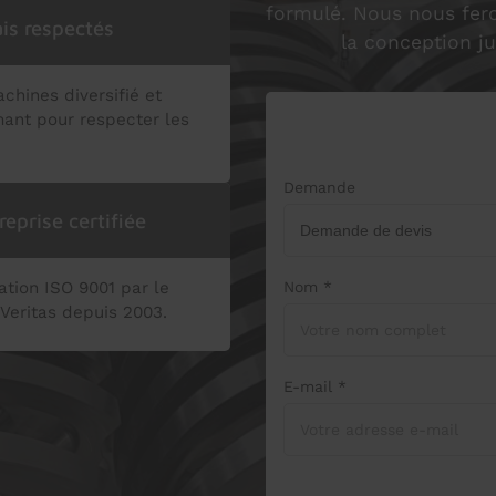
formulé. Nous nous fer
is respectés
la conception ju
chines diversifié et
ant pour respecter les
Demande
eprise certifiée
cation ISO 9001 par le
Nom *
Veritas depuis 2003.
E-mail *