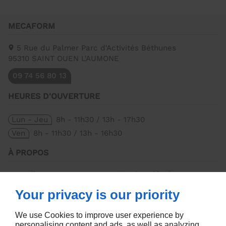
MECAFORM
5 Rue du Palmer Parc d'Activités Béthunes
95310
SAINT OUEN L'AUMONE
09 74 56 80 13
HEURES D'OUVERTURE
Lun - Jeu
8h - 11h30 / 13h - 17h30
Ven
8h - 11h30 / 13h - 16h30
À PROPOS
Accueil
Mentions légales
Contactez-nous
Plan du site
Your privacy is our priority
SUIVEZ-NOUS
We use Cookies to improve user experience by
personalising content and ads, as well as analyzing